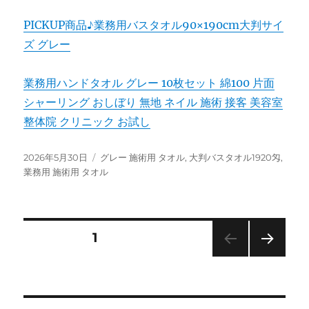
PICKUP商品♪業務用バスタオル90×190cm大判サイ
ズ グレー
業務用ハンドタオル グレー 10枚セット 綿100 片面
シャーリング おしぼり 無地 ネイル 施術 接客 美容室
整体院 クリニック お試し
投
カ
2026年5月30日
グレー 施術用 タオル
,
大判バスタオル1920匁
,
稿
テ
業務用 施術用 タオル
日:
ゴ
リ
ー
投
固定ページ
1
次の
稿
ペー
ジ
の