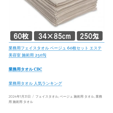
業務用フェイスタオル ベージュ 60枚セット エステ
美容室 施術用 250匁
業務用タオル CBC
業務用タオル 人気ランキング
投
カ
2024年1月31日
フェイスタオル
,
ベージュ 施術用 タオル
,
業務
稿
テ
用 施術用 タオル
日:
ゴ
リ