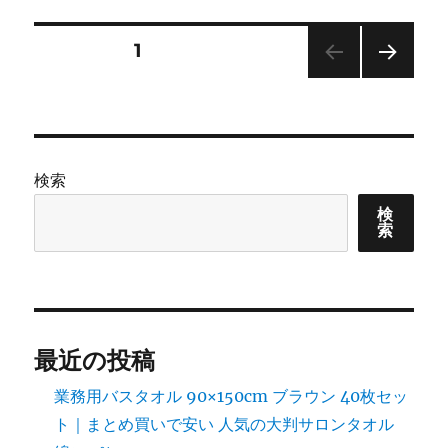
ー
投
固定ページ
1
次の
稿
ペー
ジ
の
検索
ペ
検
索
ー
ジ
送
最近の投稿
り
業務用バスタオル 90×150cm ブラウン 40枚セッ
ト｜まとめ買いで安い 人気の大判サロンタオル