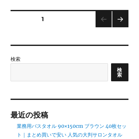
リ
ー
投
固定ページ
1
次の
稿
ペー
ジ
の
検索
ペ
検
索
ー
ジ
送
最近の投稿
り
業務用バスタオル 90×150cm ブラウン 40枚セッ
ト｜まとめ買いで安い 人気の大判サロンタオル