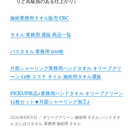
りと高級感のある仕上がり）
施術業務用タオル販売 CBC
タオル 業務用 通販 商品一覧
バスタオル 業務用 100枚
片面シャーリング業務用ハンドタオル オリーブグリ
ーン 12枚 エステ ネイル 施術用タオル通販
PICKUP商品♪業務用ハンドタオル オリーブグリーン
12枚セット★片面シャーリング加工♪
投
カ
2024年8月31日
オリーブグリーン 施術用 タオル
,
ハンドタオ
稿
テ
ル おしぼりタオル
,
業務用 施術用 タオル
日:
ゴ