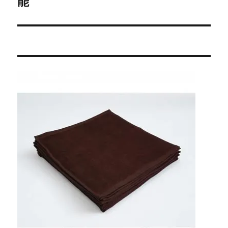
ョ
能
稿:
ン