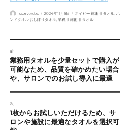
投
投
カ
xservercbc
2024年11月5日
ネイビー 施術用 タオル
,
ハ
稿
稿
テ
ンドタオル おしぼりタオル
,
業務用 施術用 タオル
者
日:
ゴ
リ
ー
投
前
稿
業務用タオルを少量セットで購入が
前
の
可能なため、品質を確かめたい場合
ナ
投
や、サロンでのお試し導入に最適
ビ
稿:
ゲ
次
ー
1枚からお試しいただけるため、サ
次
シ
の
ロンや施設に最適なタオルを選択可
投