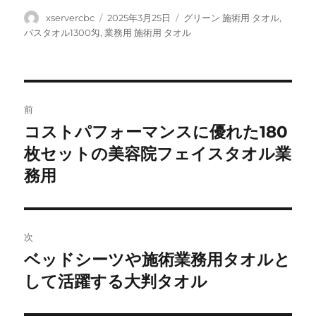
投
投
カ
xservercbc
2025年3月25日
グリーン 施術用 タオル
,
稿
稿
テ
バスタオル1300匁
,
業務用 施術用 タオル
者
日:
ゴ
リ
ー
投
前
稿
コストパフォーマンスに優れた180
前
の
枚セットの美容院フェイスタオル業
ナ
投
務用
ビ
稿:
ゲ
次
ー
ベッドシーツや施術業務用タオルと
次
シ
の
して活躍する大判タオル
投
ョ